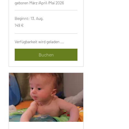
geboren März /April /Mai 2026
Beginnt: 13. Aug.
149
149 €
Euro
Verfügbarkeit wird geladen ...
Buchen