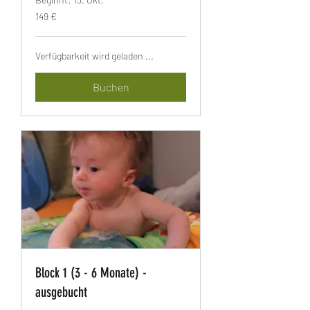
149
149 €
Euro
Verfügbarkeit wird geladen ...
Buchen
Block 1 (3 - 6 Monate) -
ausgebucht