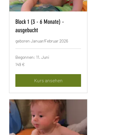
Block 1 (3 - 6 Monate) -
ausgebucht
geboren Januar/Februar 2026
Begonnen: 11. Juni
149
149 €
Euro
Kurs ansehen