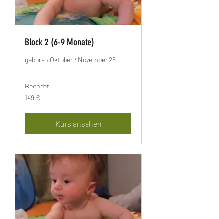
Block 2 (6-9 Monate)
geboren Oktober / November 25
Beendet
149
149 €
Euro
Kurs ansehen