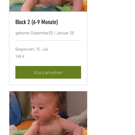
Block 2 (6-9 Monate)
geboren Dezember25 / Januar 26
Begonnen: 15. Juli
149
149 €
Euro
Kurs ansehen