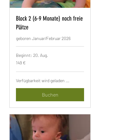
Block 2 (6-9 Monate) noch freie
Plätze
geboren Januar/Februar 2026
Beginnt: 20. Aug.
149
149 €
Euro
Verfügbarkeit wird geladen ...
Buchen