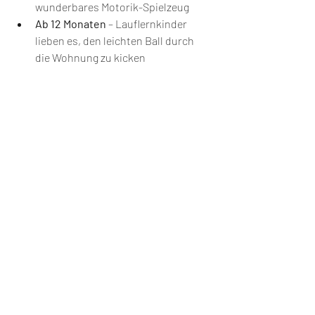
wunderbares Motorik-Spielzeug
Ab 12 Monaten
 – Lauflernkinder 
lieben es, den leichten Ball durch 
die Wohnung zu kicken
Bis ca. 3 Jahre
 – immer mit Aufsicht, 
danach können Kinder zunehmend 
selbstständiger damit umgehen